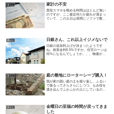
家計の不安
暮らし
普段スマホを眺める時間はほとんど無い
のですが、ここ最近何だか疲れが溜まっ
ていて、この土日は昼間にソファで数時
間寝転んでしました。何だかやる気も失
われてスマホを見ながらだらだら。この2
日は妻も相当な不満を溜めていそうです
が、気を遣って子供を実...
日銀さん、これ以上イジメないで
暮らし
日銀の追加利上げが決まったようです
ね。政策金利0.5%ですか。住宅ローンは
何%になるんでしょうか。。。物価が上
がっていることはもろに実感しますが、
賃金が上がっている実感は全くなし。む
しろ、子育てで残業できないから給料減
ってるし。そもそも政府...
庭の整地にローターシーブ購入！
暮らし
我が家の固い庭の土を掘り返し、ふるい
で振るってさらさらにしつつ、もみ殻を
漉き込んでふかふかの土にしているので
すが、遅々として進みません。特にこの
三週間はモンハンワイルズで遊んでしま
い庭を放置してしまいました。そうこう
している間に雨が続いて、...
金曜日の至福の時間が戻ってきま
暮らし
した