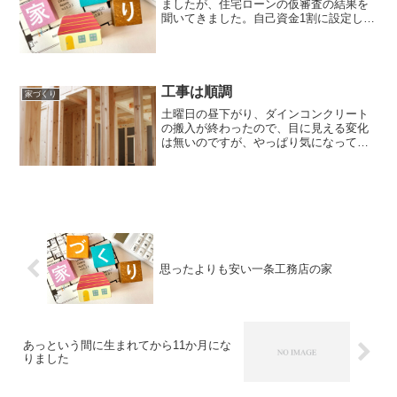
ましたが、住宅ローンの仮審査の結果を
聞いてきました。自己資金1割に設定し
て、無事審査通過したとのことです。こ
れで、どこの金融機関でもフラット35な
ら通るでしょうと言うことで、家は建て
られそうです。問題はど...
工事は順調
家づくり
土曜日の昼下がり、ダインコンクリート
の搬入が終わったので、目に見える変化
は無いのですが、やっぱり気になって見
に行ってしまいました。現場に行ってみ
たところ、今日も釘を打つ軽快な音が聞
こえていました。何かを屋根に取り付け
ていました。太陽光パネル...
思ったよりも安い一条工務店の家
あっという間に生まれてから11か月にな
りました