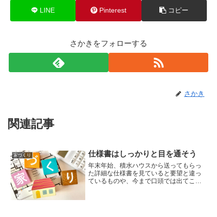
LINE
Pinterest
コピー
さかきをフォローする
さかき
関連記事
仕様書はしっかりと目を通そう
家づくり
年末年始、積水ハウスから送ってもらっ
た詳細な仕様書を見ていると要望と違っ
ているものや、今まで口頭では出てこな
かったものがたくさん記載してありまし
た。断熱仕様、地域設定はまさに今まで
何も聞いていなかった部分です。どうし
ても寒い家にはしたくない...