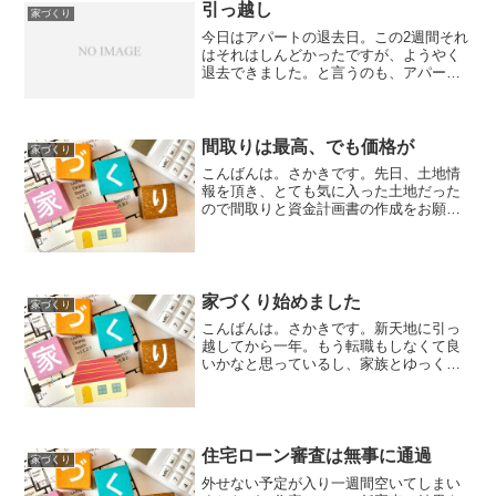
引っ越し
家づくり
今日はアパートの退去日。この2週間それ
はそれはしんどかったですが、ようやく
退去できました。と言うのも、アパート
の北側の部屋、湿気が物凄くて、部屋に
おいておいたものがカビだらけになって
しまいました。実家から持ってきた本
棚、カラーボックスにタン...
間取りは最高、でも価格が
家づくり
こんばんは。さかきです。先日、土地情
報を頂き、とても気に入った土地だった
ので間取りと資金計画書の作成をお願い
しました。私たちの担当が新人さんだっ
たと言うのもあり、上司も同席。早速間
取りの説明を始めてもらいました。タウ
ンライフ家づくりで盛り盛...
家づくり始めました
家づくり
こんばんは。さかきです。新天地に引っ
越してから一年。もう転職もしなくて良
いかなと思っているし、家族とゆっくり
過ごしたい、腰を据えて色々とチャレン
ジしていきたいと言う思いもあり、そろ
そろ家を考えても良い時期かと思ってい
ます。とは言え、家を建て...
住宅ローン審査は無事に通過
家づくり
外せない予定が入り一週間空いてしまい