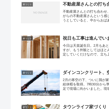
不動産屋さんとの打ち
家づくり
不動産屋さんとの打ち合わせ
がらの不動産屋さんという感
うとしていると、中からおばあ
祝日も工事は進んでい
家づくり
今日は天皇誕生日。2月もあ
すが、もう外観としてはほと
定していくだけなので、立ち上
ダインコンクリート、
家づくり
2月の寒空の下、ついに我が
給休暇を取得。7時30分から
足で現場に向かいました。現場
タウンライフ家づくり
家づくり