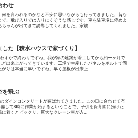
合わせ
、何を言われるのかなと不安に思いながらも行ってきました。昔な
じで、飛び入りでは入りにくそうな感じです。車を駐車場に停めよ
ちゃんが出てきて誘導してくれました。家族...
ました【積水ハウスで家づくり】
とわずかで終わりですね。我が家の建築が着工してから約一ヶ月で
んど出来上がってきています。工場で生産したパネルをボルトで固
がりは本当に早いですね。早く屋根が出来上...
空を飛ぶ
家のダインコンクリートが運ばれてきました。この日に合わせて有
準備して8時に作業が始まるということで、子供を保育園に預けた
に着くとビックリ。巨大なクレーン車が入...