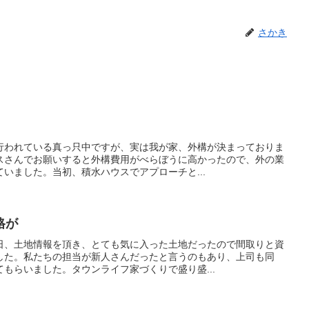
さかき
行われている真っ只中ですが、実は我が家、外構が決まっておりま
スさんでお願いすると外構費用がべらぼうに高かったので、外の業
いました。当初、積水ハウスでアプローチと...
格が
日、土地情報を頂き、とても気に入った土地だったので間取りと資
した。私たちの担当が新人さんだったと言うのもあり、上司も同
もらいました。タウンライフ家づくりで盛り盛...