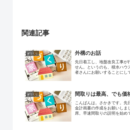
関連記事
外構のお話
家づくり
先日着工し、地盤改良工事が
せん。というのも、積水ハウ
者さんにお願いすることにして
間取りは最高、でも価
家づくり
こんばんは。さかきです。先
金計画書の作成をお願いしま
席。早速間取りの説明を始めて