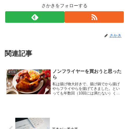
さかきをフォローする
さかき
関連記事
ノンフライヤーを買おうと思った
未分類
ら
私は揚げ物大好きで、揚げ鍋でから揚げ
やらフライやらを揚げてきました。とい
っても年数回（10回には満たない）くら
いです。というのも、子供が生まれて、
私が揚げ物をしている間、妻が一人で子
供を見るのがしんどいと割と文句を言わ
れ、料理を作って感謝さ...