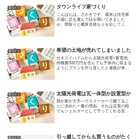
タウンライフ家づくり
家づくり
こんばんは。さかきです。週末は住宅展
示場に足を運んで話を聞いてきました
が、間取りと概算見積もりを出してくれ
たのは２社のみ。しかも数回通って、よ
うやくのこと。土地が決まる前に色々な
ハウスメーカーの予算規模を知って、ど
のハウスメーカーで家を建て...
希望の土地が売れてしまいました
家づくり
セキスイハイムから太陽光発電+蓄電池、
外構費300万円を含んでも予算内に収まる
ようにプランを作り直したと連絡が来ま
した。先日頂いたプランから2000万円近
く減額しないと無理な金額。どんな小さ
い家になったんだと思いながらも、お話
を聞いてきまし...
太陽光発電は瓦一体型か設置型か
家づくり
我が家が大手ハウスメーカーで建てるこ
とに決めた一番の理由。それは災害の時
でもシェルターとして守ってくれる安心
の家に住みたいと言う事。そういった意
味でも電気はある程度自給自足出来るよ
うにしたいと考えています。なので、太
陽光発電システムと蓄電池...
引っ越してからも買うものがたく
家づくり