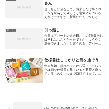
さん
せっせと貯金をして、出来るだけ早くロ
ーンを返済してやろうと意気込んでいる
えれぞーですが、新居に住んでからと言
うもの、買い足したいものが多くて消費
が止まりません（汗）エアコン、洗濯
機、ベッド、シーリングライト等は、安
引っ越し
家づくり
く済ませるために施主支給に...
今日はアパートの退去日。この2週間それ
はそれはしんどかったですが、ようやく
退去できました。と言うのも、アパート
の北側の部屋、湿気が物凄くて、部屋に
おいておいたものがカビだらけになって
しまいました。実家から持ってきた本
棚、カラーボックスにタン...
仕様書はしっかりと目を通そう
家づくり
年末年始、積水ハウスから送ってもらっ
た詳細な仕様書を見ていると要望と違っ
ているものや、今まで口頭では出てこな
かったものがたくさん記載してありまし
た。断熱仕様、地域設定はまさに今まで
何も聞いていなかった部分です。どうし
ても寒い家にはしたくない...
バイクの管理が悪いので、また余計な出